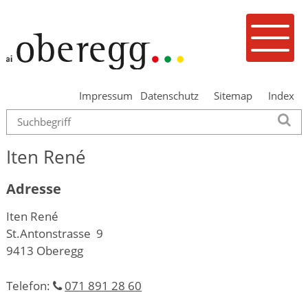
Navigieren in Oberegg
Schnellnavigation
Mobilenavigation
Menu
Impressum
Datenschutz
Sitemap
Index
Suche
Su
Iten René
Adresse
Iten René
St.Antonstrasse 9
9413 Oberegg
Telefon:
071 891 28 60