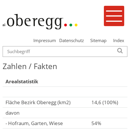
Navigieren in Oberegg
Schnellnavigation
Mobilenavigation
Menu
Impressum
Datenschutz
Sitemap
Index
Suche
Su
Zahlen / Fakten
Arealstatistik
Fläche Bezirk Oberegg (km2)
14,6 (100%)
davon
- Hofraum, Garten, Wiese
54%