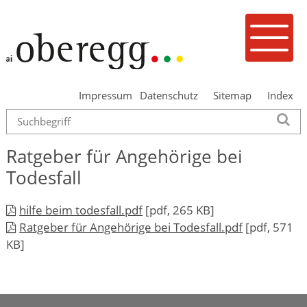
Navigieren in Oberegg
Schnellnavigation
Mobilenavigation
Menu
Impressum
Datenschutz
Sitemap
Index
Suche
Su
Ratgeber für Angehörige bei
Todesfall
hilfe beim todesfall.pdf
[pdf, 265 KB]
Ratgeber für Angehörige bei Todesfall.pdf
[pdf, 571
KB]